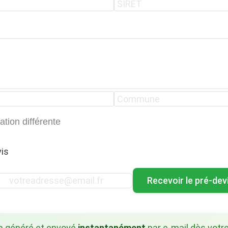
ation différente
is
Recevoir le pré-dev
ra généré et envoyé
instantanément
par e-mail dès votre