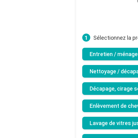
1
Sélectionnez la pr
Entretien / ménage 
Nettoyage / décap
Décapage, cirage s
Enlèvement de che
Lavage de vitres j