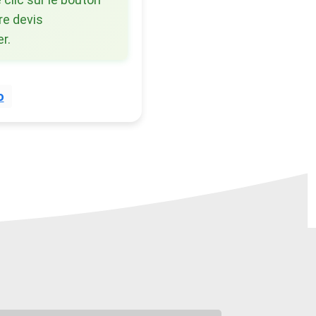
re devis
r.
o