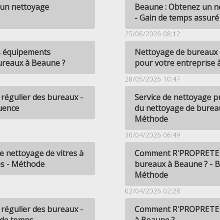
un nettoyage
Beaune : Obtenez un ne
- Gain de temps assuré
25/06/2026 08:12
s équipements
Nettoyage de bureaux o
ureaux à Beaune ?
pour votre entreprise 
28/05/2026 10:47
 régulier des bureaux -
Service de nettoyage p
uence
du nettoyage de burea
Méthode
30/04/2026 06:49
 nettoyage de vitres à
Comment R'PROPRETE op
es - Méthode
bureaux à Beaune ? - 
Méthode
02/04/2026 02:28
 régulier des bureaux -
Comment R'PROPRETE as