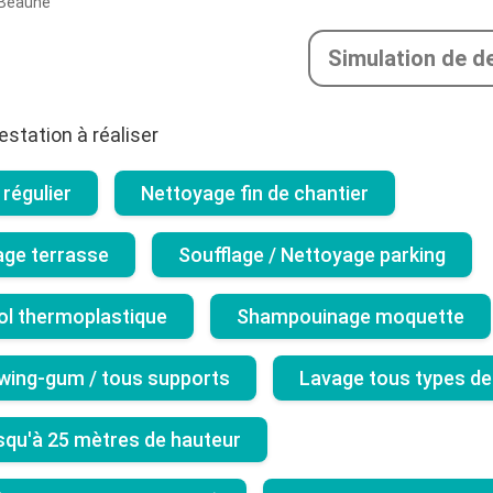
Beaune
Simulation de d
estation à réaliser
régulier
Nettoyage fin de chantier
age terrasse
Soufflage / Nettoyage parking
ol thermoplastique
Shampouinage moquette
wing-gum / tous supports
Lavage tous types de
usqu'à 25 mètres de hauteur