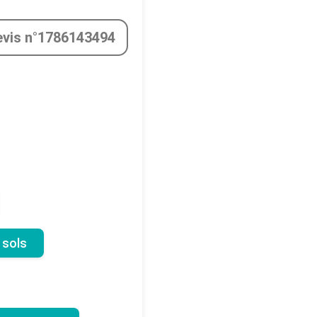
evis n°1786143494
 sols