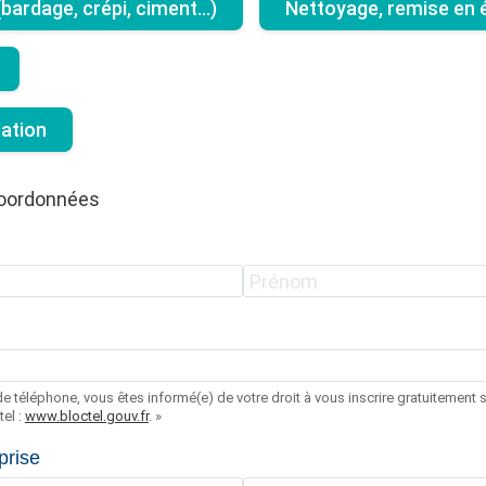
ardage, crépi, ciment...)
Nettoyage, remise en é
tation
coordonnées
e téléphone, vous êtes informé(e) de votre droit à vous inscrire gratuitement su
el :
www.bloctel.gouv.fr
. »
prise