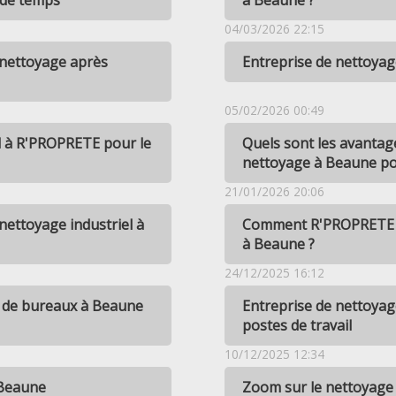
 de temps
à Beaune ?
04/03/2026 22:15
 nettoyage après
Entreprise de nettoya
05/02/2026 00:49
el à R'PROPRETE pour le
Quels sont les avantage
nettoyage à Beaune pou
21/01/2026 20:06
ettoyage industriel à
Comment R'PROPRETE as
à Beaune ?
24/12/2025 16:12
e de bureaux à Beaune
Entreprise de nettoya
postes de travail
10/12/2025 12:34
 Beaune
Zoom sur le nettoyage