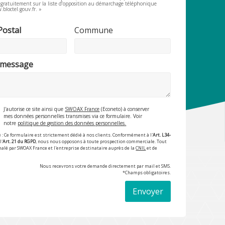
e gratuitement sur la liste d’opposition au démarchage téléphonique
.bloctel.gouv.fr. »
Postal
Commune
 message
J'autorise ce site ainsi que
SWOAX France
(Econeto) à conserver
mes données personnelles transmises via ce formulaire. Voir
notre
politique de gestion des données personnelles.
 : Ce formulaire est strictement dédié à nos clients. Conformément à l'
Art. L34-
l'
Art. 21 du RGPD
, nous nous opposons à toute prospection commerciale. Tout
nalé par SWOAX France et l'entreprise destinataire auprès de la
CNIL
et de
Nous recevrons votre demande directement par mail et SMS.
*Champs obligatoires.
Envoyer