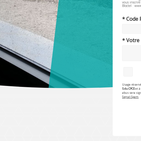
vous inscrir
Bloctel : www
* Code 
* Votre
Usage réservé
5 du CPCE
et à 
abus sera sig
Signal-Spam
.