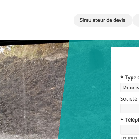
Simulateur de devis
* Type
Société
* Télé
« En renseig