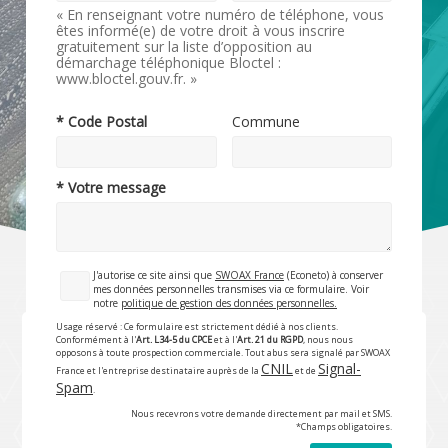
« En renseignant votre numéro de téléphone, vous
êtes informé(e) de votre droit à vous inscrire
gratuitement sur la liste d’opposition au
démarchage téléphonique Bloctel :
www.bloctel.gouv.fr. »
* Code Postal
Commune
* Votre message
J'autorise ce site ainsi que
SWOAX France
(Econeto) à conserver
mes données personnelles transmises via ce formulaire. Voir
notre
politique de gestion des données personnelles.
Usage réservé : Ce formulaire est strictement dédié à nos clients.
Conformément à l'
Art. L34-5 du CPCE
et à l'
Art. 21 du RGPD
, nous nous
opposons à toute prospection commerciale. Tout abus sera signalé par SWOAX
CNIL
Signal-
France et l'entreprise destinataire auprès de la
et de
Spam
.
Nous recevrons votre demande directement par mail et SMS.
*Champs obligatoires.