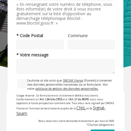
« En renseignant votre numéro de téléphone, vous
êtes informé(e) de votre droit à vous inscrire
gratuitement sur la liste d’opposition au
démarchage téléphonique Bloctel :
www.bloctel.gouv.fr. »
* Code Postal
Commune
* Votre message
J'autorise ce site ainsi que
SWOAX France
(Econeto) à conserver
mes données personnelles transmises via ce formulaire. Voir
notre
politique de gestion des données personnelles.
Usage réservé : Ce formulaire est strictement dédié à nos clients.
Conformément à l'
Art. L34-5 du CPCE
et à l'
Art. 21 du RGPD
, nous nous
opposons à toute prospection commerciale. Tout abus sera signalé par SWOAX
CNIL
Signal-
France et l'entreprise destinataire auprès de la
et de
Spam
.
Nous recevrons votre demande directement par mail et SMS.
*Champs obligatoires.